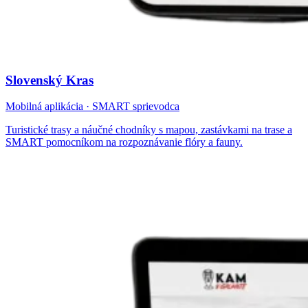
Slovenský Kras
Mobilná aplikácia · SMART sprievodca
Turistické trasy a náučné chodníky s mapou, zastávkami na trase a
SMART pomocníkom na rozpoznávanie flóry a fauny.