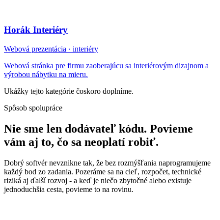
Horák Interiéry
Webová prezentácia · interiéry
Webová stránka pre firmu zaoberajúcu sa interiérovým dizajnom a
výrobou nábytku na mieru.
Ukážky tejto kategórie čoskoro doplníme.
Spôsob spolupráce
Nie sme len dodávateľ kódu. Povieme
vám aj to, čo sa neoplatí robiť.
Dobrý softvér nevznikne tak, že bez rozmýšľania naprogramujeme
každý bod zo zadania. Pozeráme sa na cieľ, rozpočet, technické
riziká aj ďalší rozvoj - a keď je niečo zbytočné alebo existuje
jednoduchšia cesta, povieme to na rovinu.