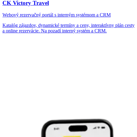
CK Victory Travel
Webový rezervačný portál s interným systémom a CRM
Katalóg zájazdov, dynamické termíny a ceny, interaktívny plán cesty
a online rezervácie. Na pozadí interný systém a CRM.