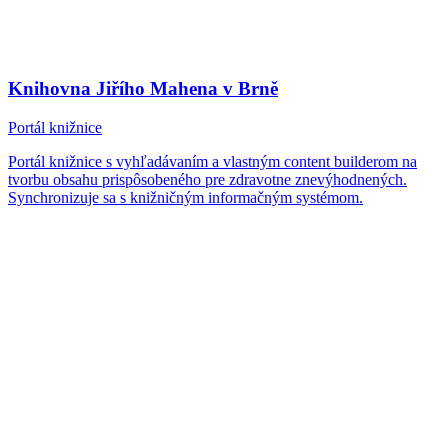
Knihovna Jiřího Mahena v Brně
Portál knižnice
Portál knižnice s vyhľadávaním a vlastným content builderom na
tvorbu obsahu prispôsobeného pre zdravotne znevýhodnených.
Synchronizuje sa s knižničným informačným systémom.