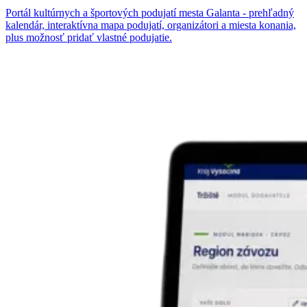
Portál kultúrnych a športových podujatí mesta Galanta - prehľadný
kalendár, interaktívna mapa podujatí, organizátori a miesta konania,
plus možnosť pridať vlastné podujatie.